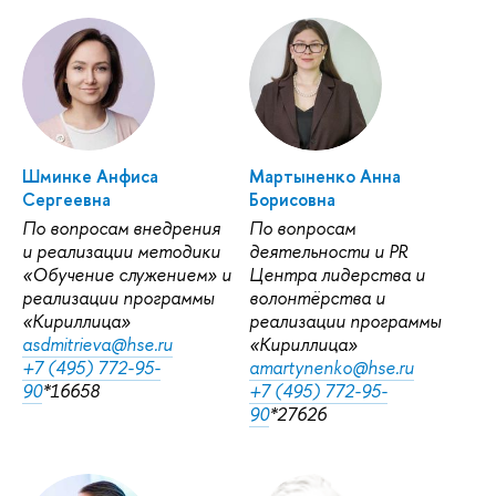
Шминке Анфиса
Мартыненко Анна
Сергеевна
Борисовна
По вопросам внедрения
По вопросам
и реализации методики
деятельности и PR
«Обучение служением» и
Центра лидерства и
реализации программы
волонтёрства и
«Кириллица»
реализации программы
asdmitrieva@hse.ru
«Кириллица»
+7 (495) 772-95-
amartynenko@hse.ru
90
*16658
+7 (495) 772-95-
90
*27626