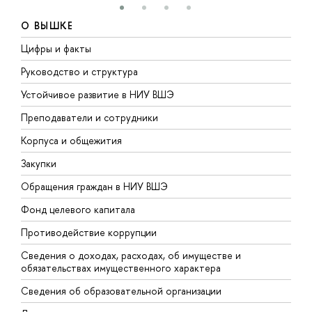
О ВЫШКЕ
Цифры и факты
Л
Руководство и структура
Д
Устойчивое развитие в НИУ ВШЭ
О
Преподаватели и сотрудники
П
Корпуса и общежития
В
Закупки
П
Обращения граждан в НИУ ВШЭ
А
Фонд целевого капитала
Д
Противодействие коррупции
Ц
Сведения о доходах, расходах, об имуществе и
Б
обязательствах имущественного характера
О
Сведения об образовательной организации
О